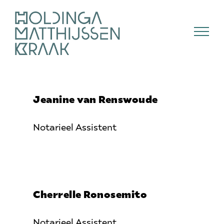
Skip
to
content
Jeanine van Renswoude
Notarieel Assistent
Cherrelle Ronosemito
Notarieel Assistent