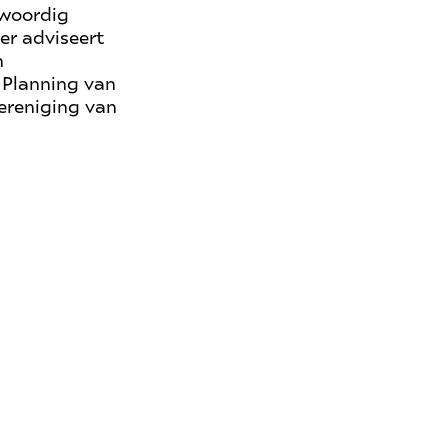
nwoordig
er adviseert
n
 Planning van
Vereniging van