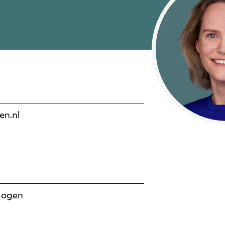
n.nl
mogen