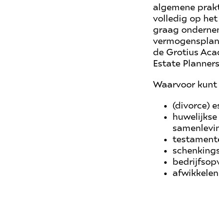
algemene prakt
volledig op het
graag ondernem
vermogensplann
de Grotius Acad
Estate Planners
Waarvoor kunt 
(divorce) 
huwelijks
samenlevi
testament
schenkings
bedrijfsop
afwikkelen