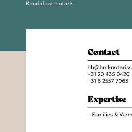
Kandidaat-notaris
Contact
hb@hmknotarisse
+31 20 435 0420
+31 6 2557 7063
Expertise
–
Families & Ver