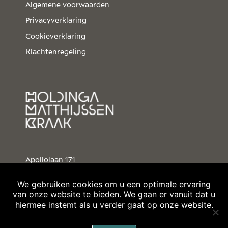
Algemene voorwaarden
Privacyverklaring
Cookieverklaring
Klachtenregeling
Apollolaan 171
1077 AS Amsterdam
We gebruiken cookies om u een optimale ervaring
T
+31 20 305 2600
van onze website te bieden. We gaan er vanuit dat u
hiermee instemt als u verder gaat op onze website.
E
secretariaat@hmknotarissen.nl