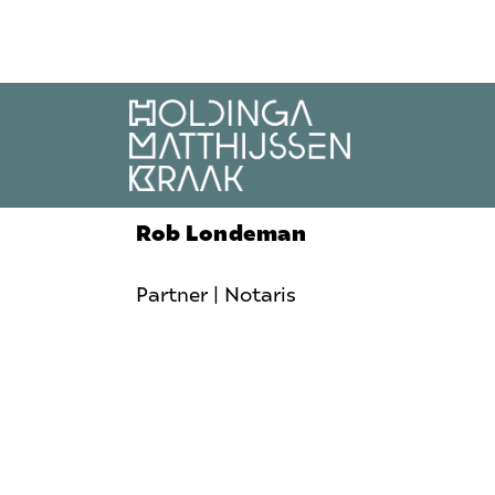
Skip
to
content
Rob Londeman
Partner | Notaris