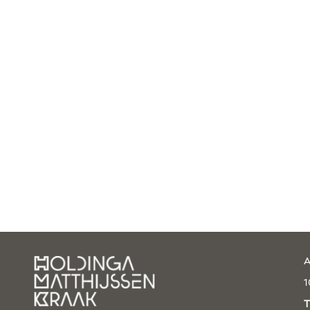
A
1
T